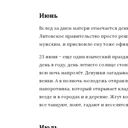
Июнь
Вслед за днем матери отмечается ден
Литовское правительство просто реш
мужским, и присвоило ему тоже офиц
23 июня – еще один языческий празд
день в году, день летнего солнце сто
всю ночь напролёт. Девушки загадыва
венки. А в полночь молодежь отправл
папоротника, который открывает кла
везде и в городах и в деревне. Жгут к
все танцуют, поют, гадают и веселятся
Июль