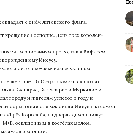
По
совпадает с днём литовского флага.
ет крещение Господне. День трёх королей-
озаветным описаниям про то, как в Вифлеем
новорожденному Иисусу.
немного литовско-языческим уклоном.
ьное шествие. От Остробрамских ворот до
лхва Каспарас, Балтазарас и Мяркялис в
лая городу и жителям успехов в году и
сят дары в ясли для младенца Иисуса на самой
ик «Трёх Королей», на дверях домов пишут
К+М+В, освященным в костёлах мелом.
лых духов и молний.