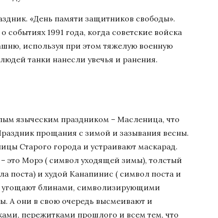
праздник. «День памяти защитников свободы».
 событиях 1991 года, когда советские войска
ашню, используя при этом тяжелую военную
 людей танки нанесли увечья и ранения.
лым языческим праздником – Масленица, что
Праздник прощания с зимой и зазывания весны.
ицы Старого города и устраивают маскарад.
– это Морэ ( символ уходящей зимы), толстый
а поста) и худой Канапинис ( символ поста и
х, угощают блинами, символизирующими
ы. А они в свою очередь высмеивают и
ами, пережитками прошлого и всем тем, что