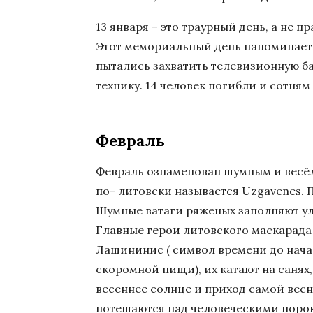
13 января – это траурный день, а не 
Этот мемориальный день напоминает о
пытались захватить телевизионную б
технику. 14 человек погибли и сотням
Февраль
Февраль ознаменован шумным и весё
по- литовски называется Uzgavenes. 
Шумные ватаги ряженых заполняют ул
Главные герои литовского маскарада 
Лашининис ( символ времени до начал
скоромной пищи), их катают на саня
весеннее солнце и приход самой весн
потешаются над человеческими порок