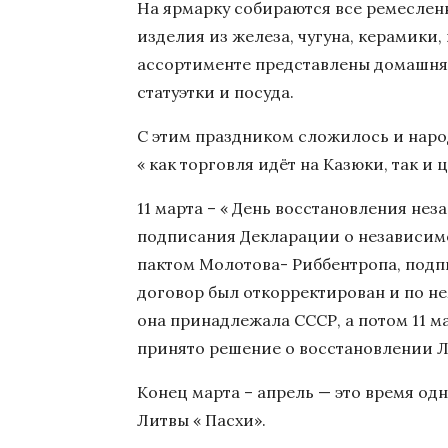
На ярмарку собираются все ремесленн
изделия из железа, чугуна, керамики,
ассортименте представлены домашняя
статуэтки и посуда.
С этим праздником сложилось и наро
« как торговля идёт на Казюки, так и 
11 марта – « День восстановления нез
подписания Декларации о независимо
пактом Молотова- Риббентропа, подпис
договор был откорректирован и по не
она принадлежала СССР, а потом 11 м
принято решение о восстановлении Л
Конец марта – апрель — это время од
Литвы « Пасхи».