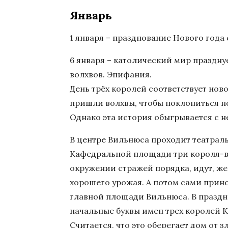
Январь
1 января – празднование Нового года 
6 января – католический мир праздну
волхвов. Эпифания.
День трёх королей соответствует нов
пришли волхвы, чтобы поклониться 
Однако эта история обыгрывается с 
В центре Вильнюса проходит театрал
Кафедральной площади три короля-во
окружении стражей порядка, идут, же
хорошего урожая. А потом сами прино
главной площади Вильнюса. В праздн
начальные буквы имен трех королей 
Считается, что это оберегает дом от з