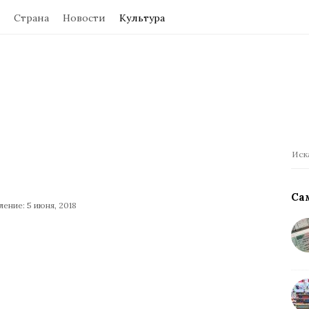
Страна
Новости
Культура
П
о
и
Са
ение: 5 июня, 2018
с
к
: