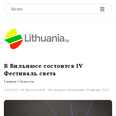
-
-
-
Меню
В Вильнюсе состоится IV
Фестиваль света
›
Главная
Новости
17.01.2022
90 Просмотров
Последнее обновление: 16 января, 2022