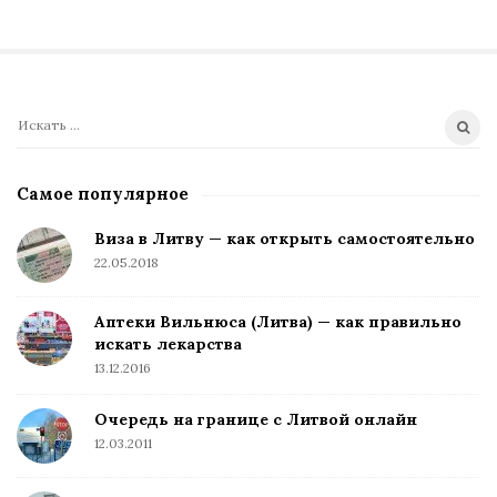
П
о
и
Самое популярное
с
к
Виза в Литву — как открыть самостоятельно
:
22.05.2018
Аптеки Вильнюса (Литва) — как правильно
искать лекарства
13.12.2016
Очередь на границе с Литвой онлайн
12.03.2011