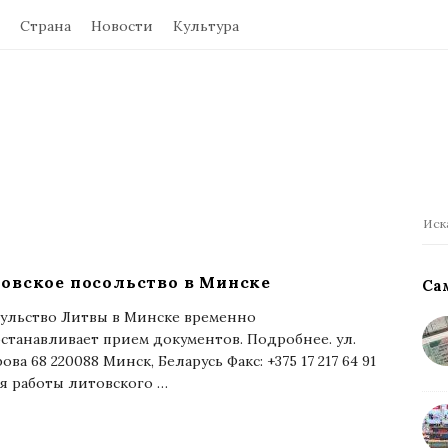
Страна
Новости
Культура
П
о
и
овское посольство в Минске
Са
с
ульство Литвы в Минске временно
к
станавливает прием документов. Подробнее. ул.
:
ова 68 220088 Минск, Беларусь Факс: +375 17 217 64 91
я работы литовского
…