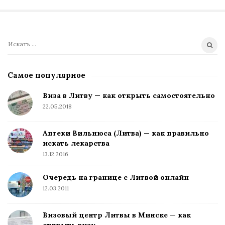
П
о
и
Самое популярное
с
к
Виза в Литву — как открыть самостоятельно
:
22.05.2018
Аптеки Вильнюса (Литва) — как правильно
искать лекарства
13.12.2016
Очередь на границе с Литвой онлайн
12.03.2011
Визовый центр Литвы в Минске — как