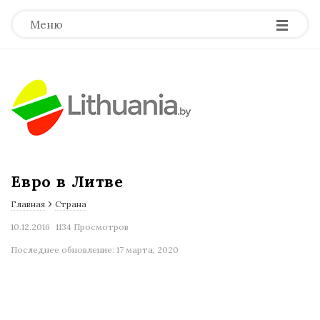
-
-
-
Меню
Евро в Литве
›
Главная
Страна
10.12.2016
1134 Просмотров
Последнее обновление: 17 марта, 2020